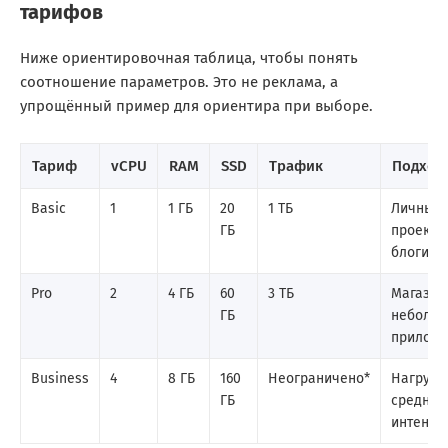
тарифов
Ниже ориентировочная таблица, чтобы понять
соотношение параметров. Это не реклама, а
упрощённый пример для ориентира при выборе.
Тариф
vCPU
RAM
SSD
Трафик
Подход
Basic
1
1 ГБ
20
1 ТБ
Личные
ГБ
проекты
блоги
Pro
2
4 ГБ
60
3 ТБ
Магазин
ГБ
неболь
прилож
Business
4
8 ГБ
160
Неограничено*
Нагрузк
ГБ
средней
интенси